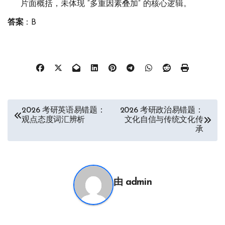
片面概括，未体现 “多重因素叠加” 的核心逻辑。
答案
：B
文
2026 考研英语易错题：
2026 考研政治易错题：
观点态度词汇辨析
文化自信与传统文化传
章
承
导
航
由
admin