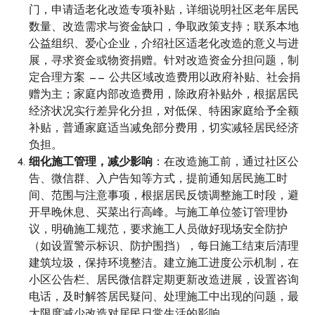
门，申请适老化改造专项补贴，详细说明社区老年居民
数量、改造需求与资金缺口，争取政策支持；联系本地
公益组织、爱心企业，介绍社区适老化改造的意义与进
展，寻求资金或物资捐赠。针对改造资金分担问题，制
定合理方案 —— 公共区域改造费用以政府补贴、社会捐
赠为主；家庭内部改造费用，除政府补贴外，根据居民
经济状况实行差异化分担，对低保、特困家庭给予全额
补贴，普通家庭适当减免部分费用，切实减轻居民经济
负担。
细化施工管理，减少影响
：在改造施工前，通过社区公
告、微信群、入户告知等方式，提前通知居民施工时
间、范围与注意事项，根据居民反馈调整施工时段，避
开早晚休息、买菜出行高峰。与施工单位签订管理协
议，明确施工规范，要求施工人员做好现场安全防护
（如设置警示标识、防护围挡），每日施工结束后清理
建筑垃圾，保持环境整洁。建立施工进度公示机制，在
小区公告栏、居民微信群定期更新改造进展，设置咨询
电话，及时解答居民疑问、处理施工中出现的问题，最
大限度减少改造对居民日常生活的影响。