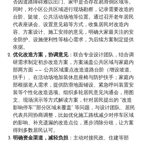
否因道路障碍难以出门、家中是否存在易滑倒区域等。
同时，对小区公共区域进行现场勘察，记录需要改造的
台阶、陡坡、公共活动场地等位置。通过召开老年居民
代表座谈会、设置意见箱等方式，收集居民对改造内
容、方案设计、施工安排的意见，明确大家最关注的安
全防护、设施便利性等核心需求，为后续方案制定提供
依据。
优化改造方案，协调意见
：联合专业设计团队，结合调
研需求制定初步改造方案，方案涵盖公共区域与家庭内
部两方面 —— 公共区域重点改造道路台阶（增设坡道、
扶手）、在活动场地加装休息座椅与防护扶手；家庭内
部根据老人需求，提供防滑地面铺设、紧急呼叫装置安
装等个性化改造选项。组织多轮居民意见沟通会，用图
文、现场演示等方式解读方案，针对居民提出的 “改造
影响停车”“部分区域未覆盖” 等问题，与设计团队、居民
代表共同协商调整，比如优化施工路线减少对停车区域
的影响、补充遗漏的改造点位，逐步消除分歧，让方案
得到多数居民认可。
明确资金渠道，减轻负担
：主动对接民政、住建等部