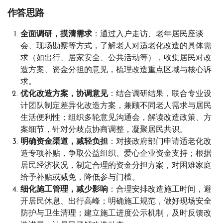
作答思路
全面调研，摸清需求
：通过入户走访、老年居民座谈
会、现场勘察等方式，了解老人对适老化改造的具体需
求（如出行、居家安全、公共活动等），收集居民对改
造方案、资金分担的意见，梳理改造重点区域与核心诉
求。
优化改造方案，协调意见
：结合调研结果，联合专业设
计团队制定差异化改造方案，兼顾不同老人需求与居民
生活便利性；组织多轮意见沟通会，解读改造政策、方
案细节，针对分歧点协商调整，凝聚居民共识。
明确资金渠道，减轻负担
：对接政府部门申请适老化改
造专项补贴，争取公益组织、爱心企业资金支持；根据
居民经济状况，制定合理的资金分担方案，对困难家庭
给予补贴或减免，降低参与门槛。
细化施工管理，减少影响
：合理安排改造施工时间，避
开居民休息、出行高峰；明确施工规范，做好现场安全
防护与卫生清理；建立施工进度公示机制，及时反馈改