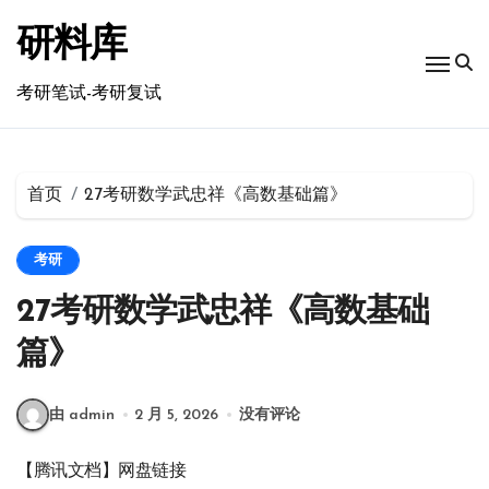
跳
转
研料库
到
内
考研笔试-考研复试
容
首页
27考研数学武忠祥《高数基础篇》
考研
27考研数学武忠祥《高数基础
篇》
由 admin
2 月 5, 2026
没有评论
【腾讯文档】网盘链接