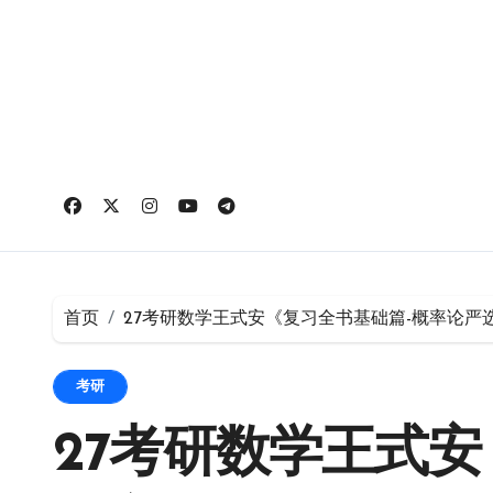
跳
转
到
内
容
首页
27考研数学王式安《复习全书基础篇-概率论严
考研
27考研数学王式安