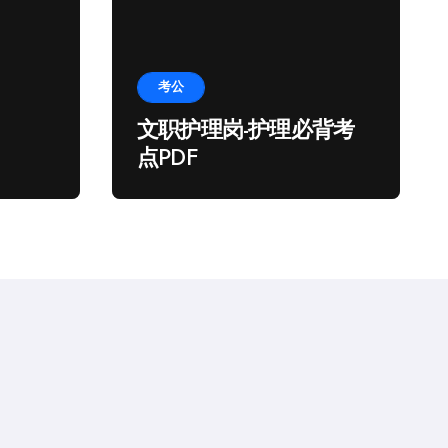
考公
文职护理岗-护理必背考
点PDF