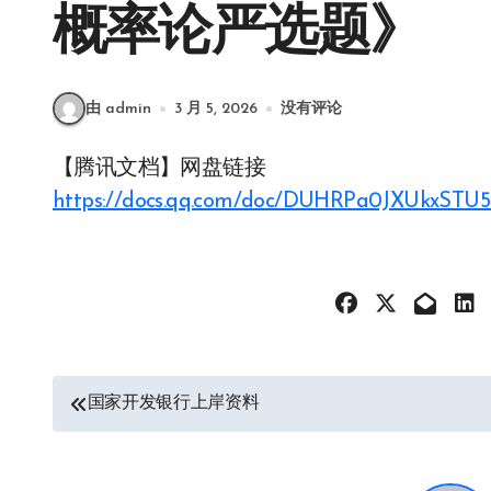
概率论严选题》
由 admin
3 月 5, 2026
没有评论
【腾讯文档】网盘链接
https://docs.qq.com/doc/DUHRPa0JXUkxSTU
文
国家开发银行上岸资料
章