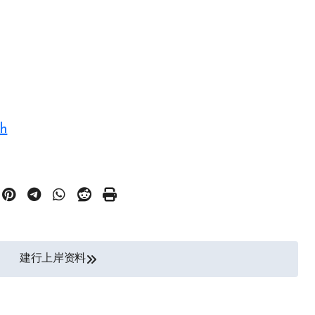
5h
建行上岸资料