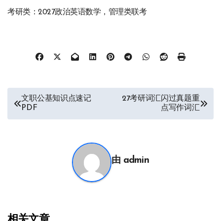
考研类：2027政治英语数学，管理类联考
文
文职公基知识点速记
27考研词汇闪过真题重
PDF
点写作词汇
章
导
航
由
admin
相关文章