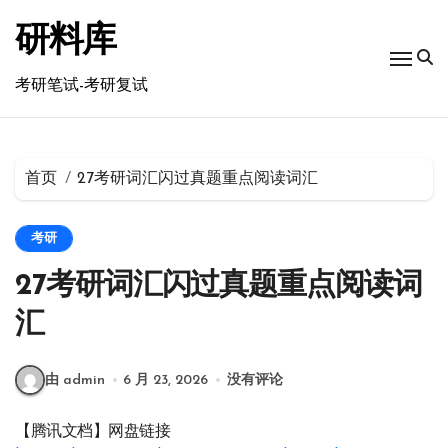
跳
转
研料库
到
内
考研笔试-考研复试
容
首页
27考研词汇闪过真题重点阅读词汇
考研
27考研词汇闪过真题重点阅读词
汇
由 admin
6 月 23, 2026
没有评论
【腾讯文档】网盘链接