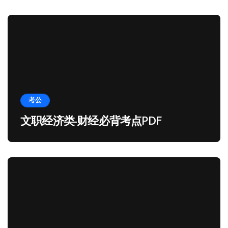
考公
文职经济类-财经必背考点PDF