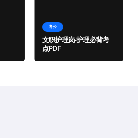
考公
文职护理岗-护理必背考
点PDF