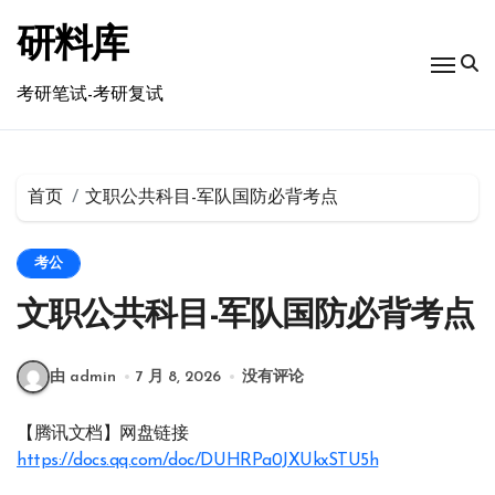
跳
转
研料库
到
内
考研笔试-考研复试
容
首页
文职公共科目-军队国防必背考点
考公
文职公共科目-军队国防必背考点
由 admin
7 月 8, 2026
没有评论
【腾讯文档】网盘链接
https://docs.qq.com/doc/DUHRPa0JXUkxSTU5h